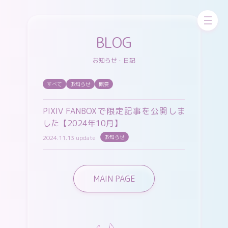
お問い合わせ
skeb
ちびskeb
更新中！
BLOG
お知らせ・日記
pixivFANBOX
WORKS
GALLERY
すべて
お知らせ
概要
PIXIV FANBOXで限定記事を公開しま
した【2024年10月】
2024.11.13 update
お知らせ
X（twitter）
Cara
Instagram
MAIN PAGE
pixiv
misskey
Bluesky