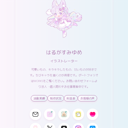
はるがすみゆめ
イラストレーター
可愛いもの、キラキラしたもの、甘いものが好きで
す。ちびキャラを描くのが得意です。ポートフォリオ
は
WORKS
をご覧ください。
お問い合わせフォーム
よ
り法人・個人問わずお仕事募集中です。
活動実績
制作状況
料金表
お客様の声