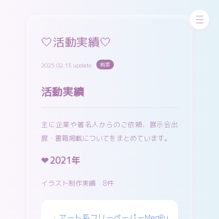
お問い合わせ
skeb
ちびskeb
更新中！
🤍活動実績🤍
2025.02.13 update
概要
pixivFANBOX
WORKS
GALLERY
活動実績
主に企業や著名人からのご依頼、展示会出
X（twitter）
Cara
Instagram
展・書籍掲載についてをまとめています。
2021年
イラスト制作実績 8件
pixiv
misskey
Bluesky
・アート系フリーペーパーMegRu