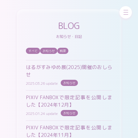
お問い合わせ
skeb
ちびskeb
更新中！
BLOG
お知らせ・日記
pixivFANBOX
WORKS
GALLERY
すべて
お知らせ
概要
はるがすみゆめ展(2025)開催のおしら
せ
2025.03.26 update
お知らせ
X（twitter）
Cara
Instagram
PIXIV FANBOXで限定記事を公開しま
した【2024年12月】
2025.01.24 update
お知らせ
pixiv
misskey
Bluesky
PIXIV FANBOXで限定記事を公開しま
した【2024年11月】