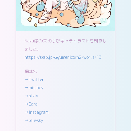
Nazu様のOCのちびキャライラストを制作し
ました。
https://skeb.jp/@yumenicorn2/works/13
掲載先
→Twitter
→misskey
→pixiv
→Cara
→Instagram
→bluesky