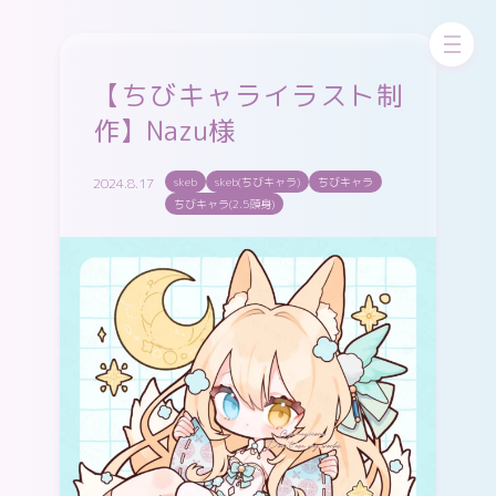
お問い合わせ
skeb
ちびskeb
更新中！
【ちびキャライラスト制
作】Nazu様
pixivFANBOX
WORKS
GALLERY
2024.8.17
skeb
skeb(ちびキャラ)
ちびキャラ
ちびキャラ(2.5頭身)
X（twitter）
Cara
Instagram
pixiv
misskey
Bluesky