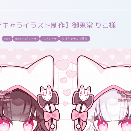
お問い合わせ
skeb
ちびskeb
更新中！
びキャライラスト制作】御鬼常 りこ様
skeb
skeb(ちびキャラ)
ちびキャラ
ちびキャラ(2.5頭身)
pixivFANBOX
WORKS
GALLERY
X（twitter）
Cara
Instagram
pixiv
misskey
Bluesky