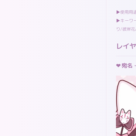
▶︎使用用
▶︎キーワ
り/彼岸花
レイヤ
宛名