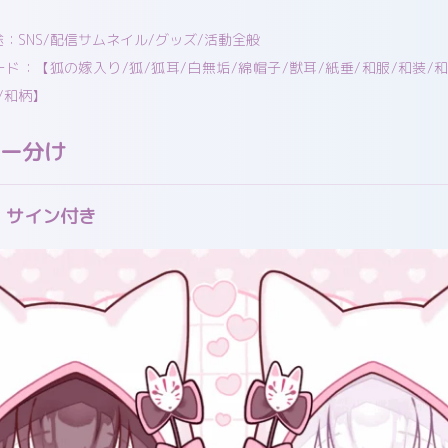
途：SNS/配信サムネイル/グッズ/活動全般
ード：【狐の嫁入り/狐/狐耳/白無垢/綿帽子/獣耳/紙垂/和服/和装/
/和柄】
ー分け
・サイン付き