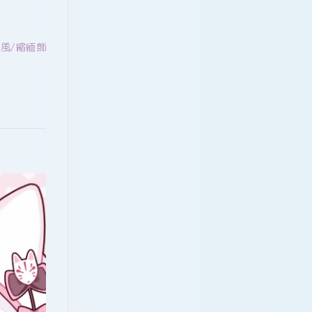
和風/縮緬飾