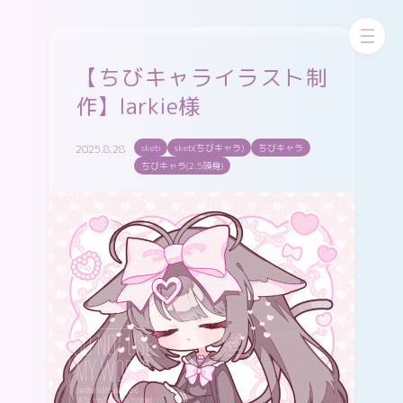
お問い合わせ
skeb
ちびskeb
更新中！
【ちびキャライラスト制
作】larkie様
pixivFANBOX
WORKS
GALLERY
2025.8.28
skeb
skeb(ちびキャラ)
ちびキャラ
ちびキャラ(2.5頭身)
X（twitter）
Cara
Instagram
pixiv
misskey
Bluesky