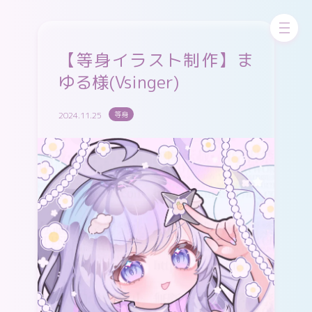
お問い合わせ
skeb
ちびskeb
更新中！
【等身イラスト制作】ま
ゆる様(Vsinger)
pixivFANBOX
WORKS
GALLERY
2024.11.25
等身
X（twitter）
Cara
Instagram
pixiv
misskey
Bluesky