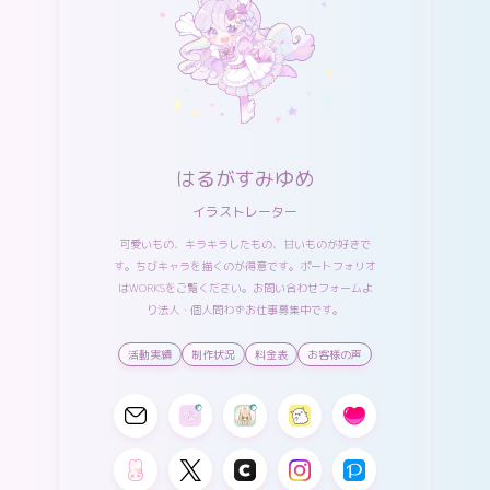
はるがすみゆめ
イラストレーター
可愛いもの、キラキラしたもの、甘いものが好きで
す。ちびキャラを描くのが得意です。ポートフォリオ
は
WORKS
をご覧ください。
お問い合わせフォーム
よ
り法人・個人問わずお仕事募集中です。
活動実績
制作状況
料金表
お客様の声