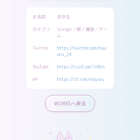
お名前
まゆる
カテゴリ
Vsinger／歌／雑談／ゲー
ム
Twitter
https://twitter.com/may
uru_24
YouTube
https://t.co/Cvoe7IrBsn
HP
https://lit.link/mayuru
WORKSへ戻る